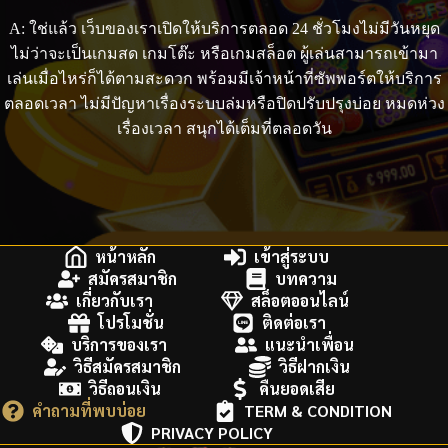
A: ใช่แล้ว เว็บของเราเปิดให้บริการตลอด 24 ชั่วโมงไม่มีวันหยุด
ไม่ว่าจะเป็นเกมสด เกมโต๊ะ หรือเกมสล็อต ผู้เล่นสามารถเข้ามา
เล่นเมื่อไหร่ก็ได้ตามสะดวก พร้อมมีเจ้าหน้าที่ซัพพอร์ตให้บริการ
ตลอดเวลา ไม่มีปัญหาเรื่องระบบล่มหรือปิดปรับปรุงบ่อย หมดห่วง
เรื่องเวลา สนุกได้เต็มที่ตลอดวัน
หน้าหลัก
เข้าสู่ระบบ
สมัครสมาชิก
บทความ
เกี่ยวกับเรา
สล็อตออนไลน์
โปรโมชั่น
ติดต่อเรา
บริการของเรา
แนะนำเพื่อน
วิธีสมัครสมาชิก
วิธีฝากเงิน
วิธีถอนเงิน
คืนยอดเสีย
คำถามที่พบบ่อย
TERM & CONDITION
PRIVACY POLICY